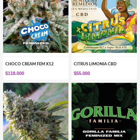
CHOCO CREAM FEM X12
CITRUS LIMONIA CBD
$
118.000
$
55.000